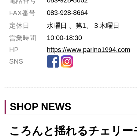
083-928-8662
電話番号
駐車場3台まで
083-928-8664
FAX番号
駐車場5台まで
定休日
水曜日 、第1、３木曜日
共用トイレ
10:00-18:30
営業時間
女性用トイレ
HP
https://www.parino1994.com
ベビールーム
SNS
禁煙
クレジットカード利用
予約可
テイクアウト可
SHOP NEWS
ころんと揺れるチェリー