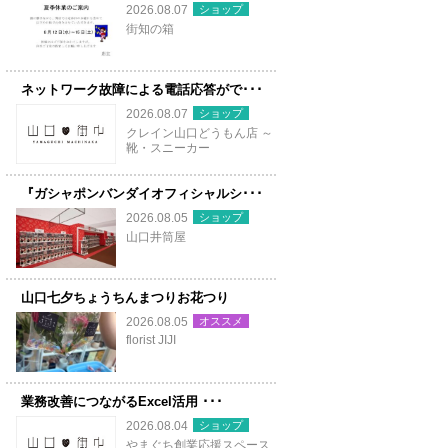
ショップ
2026.08.07
街知の箱
ネットワーク故障による電話応答がで･･･
ショップ
2026.08.07
クレイン山口どうもん店 ～
靴・スニーカー
『ガシャポンバンダイオフィシャルシ･･･
ショップ
2026.08.05
山口井筒屋
山口七夕ちょうちんまつりお花つり
オススメ
2026.08.05
florist JIJI
業務改善につながるExcel活用 ･･･
ショップ
2026.08.04
やまぐち創業応援スペース