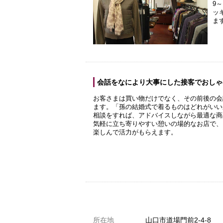
9
ッ
ま
会話をなにより大事にした接客でおしゃ
お客さまは買い物だけでなく、その前後の会
ます。「孫の結婚式で着るものはどれがいい
相談をすれば、アドバイスしながら最適な商
気軽に立ち寄りやすい憩いの場的なお店で、
楽しんで活力がもらえます。
共通駐車券加盟店
所在地
山口市道場門前2-4-8