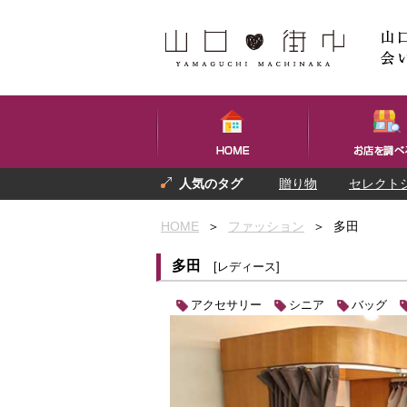
贈り物
セレクト
プレゼント
お土産
HOME
＞
ファッション
＞
多田
多田
[レディース]
アクセサリー
シニア
バッグ