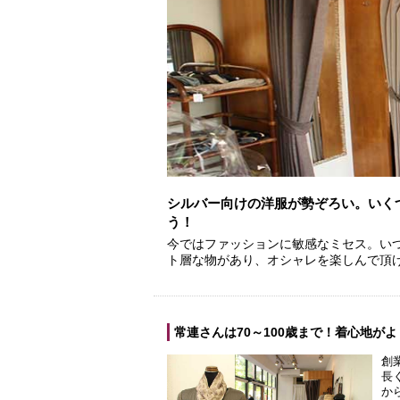
シルバー向けの洋服が勢ぞろい。いく
う！
今ではファッションに敏感なミセス。い
ト層な物があり、オシャレを楽しんで頂
常連さんは70～100歳まで！着心地が
創
長
か