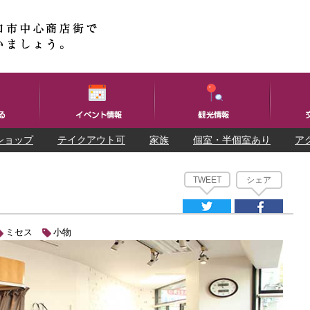
ショップ
テイクアウト可
家族
個室・半個室あり
ア
TWEET
シェア
ミセス
小物