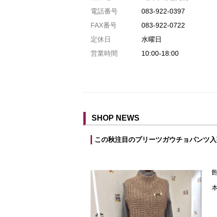
駐車場1台まで
電話番号
083-922-0397
駐車場3台まで
FAX番号
083-922-0722
駐車場5台まで
定休日
水曜日
共用トイレ
営業時間
10:00-18:00
女性用トイレ
ベビールーム
禁煙
クレジットカード利用
SHOP NEWS
予約可
この秋注目のプリーツガウチョパンツ入
テイクアウト可
本