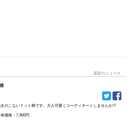
駐車場2台まで
駐車場4台まで
駐車場6台以上
男性用トイレ
多目的トイレ
パウダールーム
分煙
パーティー・宴会可
最新のニュース
個室・座敷あり
荷
ペット同伴可
飽きのこないドット柄です。大人可愛くコーディネートしませんか!?
体価格：7,900円