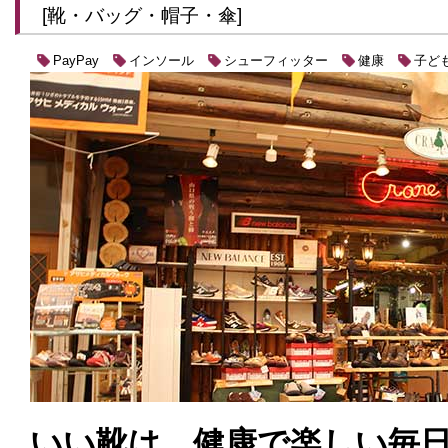
[靴・バッグ・帽子・傘]
インソール
シューフィッター
健康
子ど
PayPay
いい靴は、健康で楽しい毎