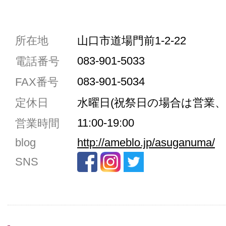
共通駐車券加盟店
所在地
山口市道場門前1-2-22
駐車場1台まで
083-901-5033
電話番号
駐車場3台まで
083-901-5034
FAX番号
駐車場5台まで
定休日
水曜日(祝祭日の場合は営業、
共用トイレ
11:00-19:00
営業時間
女性用トイレ
blog
http://ameblo.jp/asuganuma/
ベビールーム
SNS
禁煙
クレジットカード利用
予約可
テイクアウト可