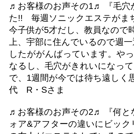
♬お客様のお声その1♬ 『毛
た!! 毎週ソニックエステがま
今子供が5才だし、教員なので
上、宇部に住んでいるので週一
したががんばっています。や
なるし、毛穴がきれいになって
で、1週間が今では待ち遠しく
代 R・Sさま
♬お客様のお声その2♬ 『何
ォア&アフターの違いにビックリ