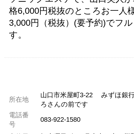
格6,000円税抜のところお一人
3,000円（税抜）(要予約)で
す。
共通駐車券加盟店
山口市米屋町3-22 みずほ
所在地
ろさんの前です
駐車場1台まで
電話番
駐車場3台まで
083-922-1580
号
駐車場5台まで