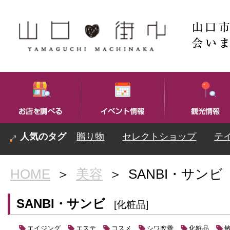
贈り物
セレクトショップ
テ
HOME
＞
美容
＞
SANBI・サンビ
SANBI・サンビ
[化粧品]
エイジング
エステ
コスメ
シワ改善
化粧品