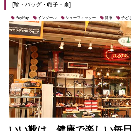
[靴・バッグ・帽子・傘]
インソール
シューフィッター
健康
子ど
PayPay
いい靴は、健康で楽しい毎