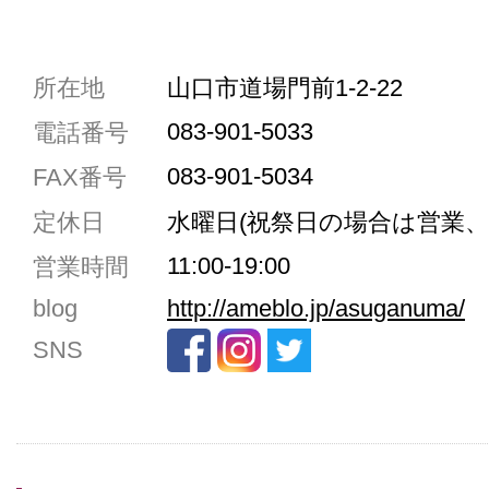
共通駐車券加盟店
所在地
山口市道場門前1-2-22
駐車場1台まで
083-901-5033
電話番号
駐車場3台まで
083-901-5034
FAX番号
駐車場5台まで
定休日
水曜日(祝祭日の場合は営業、
共用トイレ
11:00-19:00
営業時間
女性用トイレ
blog
http://ameblo.jp/asuganuma/
ベビールーム
SNS
禁煙
クレジットカード利用
予約可
テイクアウト可