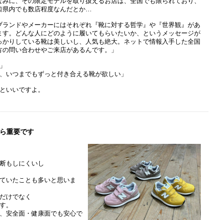
なみに、その限定モデルを取り扱えるお店は、全国でも限られており、
口県内でも数店程度なんだとか…
ブランドやメーカーにはそれぞれ『靴に対する哲学』や『世界観』があ
ます。どんな人にどのように履いてもらいたいか、というメッセージが
っかりしている靴は美しいし、人気も絶大。ネットで情報入手した全国
方の問い合わせやご来店があるんです。」
」
、いつまでもずっと付き合える靴が欲しい」
といいですよ。
ら重要です
断もしにくいし
ていたことも多いと思いま
だけでなく
す。
、安全面・健康面でも安心で