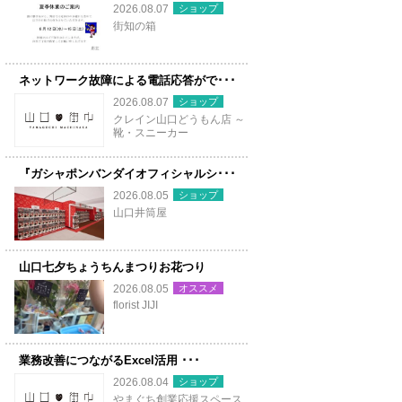
ショップ
2026.08.07
街知の箱
ネットワーク故障による電話応答がで･･･
ショップ
2026.08.07
クレイン山口どうもん店 ～
靴・スニーカー
『ガシャポンバンダイオフィシャルシ･･･
ショップ
2026.08.05
山口井筒屋
山口七夕ちょうちんまつりお花つり
オススメ
2026.08.05
florist JIJI
業務改善につながるExcel活用 ･･･
ショップ
2026.08.04
やまぐち創業応援スペース