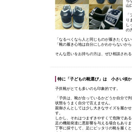
ち
山
「
り
し
の
「なるべくなら人と同じものが履きたくない
「靴の履き心地は自分にしかわからないから
そんな思いをお持ちの方は、ぜひ相談される
特に「子どもの靴選び」は 小さい頃か
子供靴がとても多いのも印象的です。
「子供は、靴が合っているかどうか自分で判
状態をうまく自分で言えません。
親御さんとしては少し大きなサイズを履かせ
す。
しかし、それはつまずきやすくて危険である
足の機能発達に悪影響を与える場合もありま
丁寧に採寸して、足にピッタリの靴を履くと