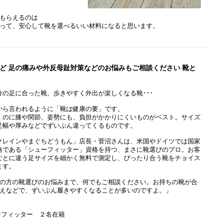
もらえるのは
って、安心して靴を選べるいい材料になると思います。
ど 足の痛みや外反母趾対策などのお悩みもご相談ください 靴と
分の足に合った靴、歩きやすく外出が楽しくなる靴･･･
から言われるように「靴は健康の要」です。
くのに膝や関節、姿勢にも、負担がかかりにくいものがベスト。サイズ
足幅や厚みなどでずいぶん違ってくるものです。
クレインやまぐちどうもん」店長・菅沼さんは、米国やドイツでは国家
格である「シューフィッター」資格を持つ、まさに靴選びのプロ。お客
ごとに違う足サイズを細かく無料で測定し、ぴったり合う靴をチョイス
ます。
の方の靴選びのお悩みまで、何でもご相談ください。お持ちの靴が合
えなどで、ずいぶん履きやすくなることが多いのですよ。」
ーフィッター ２名在籍