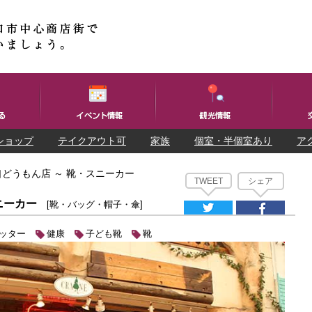
ショップ
テイクアウト可
家族
個室・半個室あり
ア
どうもん店 ～ 靴・スニーカー
TWEET
シェア
ニーカー
[靴・バッグ・帽子・傘]
ッター
健康
子ども靴
靴