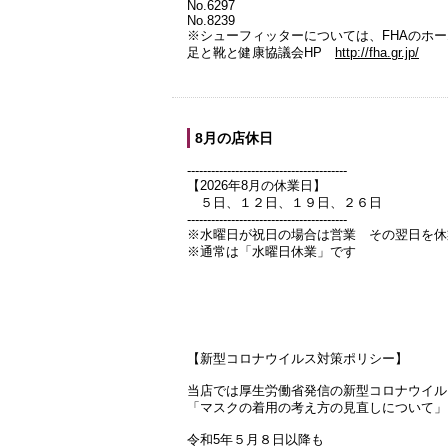
No.6297
No.8239
※シューフィッターについては、FHAのホ
足と靴と健康協議会HP
http://fha.gr.jp/
8月の店休日
----------------------------------------
【2026年8月の休業日】
５日、１２日、１９日、２６日
----------------------------------------
※水曜日が祝日の場合は営業 その翌日を休
※通常は「水曜日休業」です
【新型コロナウイルス対策ポリシー】
当店では厚生労働省発信の新型コロナウイル
「マスクの着用の考え方の見直しについて」
令和5年５月８日以降も