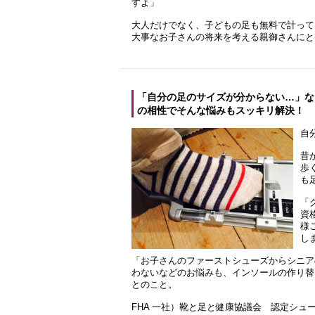
すよ」
大人だけでなく、子どもの足も無料で計って
大事なお子さんの将来を考える親御さんにと
「自分の足のサイズが分からない…」な
の相性でそんな悩みもスッキリ解決！
自
昔
歩
も
「
資
様
し
「お子さんのファーストシューズからシニア
わないなどのお悩みも、インソールの作り替
とのこと。
FHA 一社）靴と足と健康協議会 認定シュ