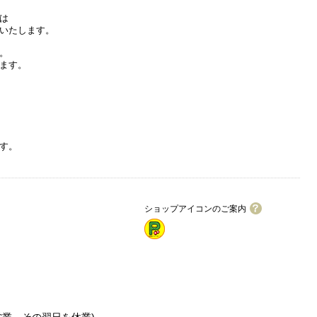
は
いたします。
。
ます。
す。
ショップアイコンのご案内
ワイワイカード加盟店
駐車場2台まで
駐車場4台まで
駐車場6台以上
営業、その翌日を休業)