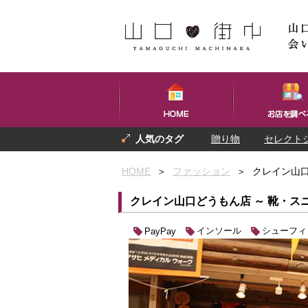
贈り物
セレクト
プレゼント
お土産
HOME
＞
ファッション
＞
クレイン山口
クレイン山口どうもん店 ～ 靴・ス
インソール
シューフィ
PayPay