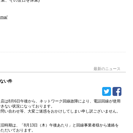
男性用トイレ
uma/
多目的トイレ
パウダールーム
分煙
パーティー・宴会可
個室・座敷あり
ペット同伴可
最新のニュース
ない件
当店は8月6日午後から、ネットワーク回線故障により、電話回線が使用
できない状況になっております。
お問い合わせ等、大変ご迷惑をおかけしてしまい申し訳ございません。
復旧時期は、「8月13日（木）午後あたり」と回線事業者様から連絡を
いただいております。