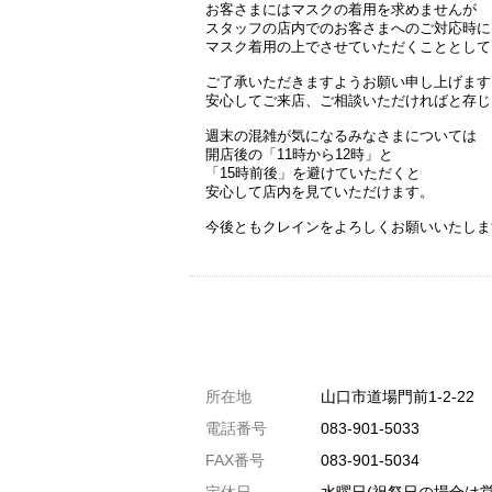
お客さまにはマスクの着用を求めませんが
スタッフの店内でのお客さまへのご対応時に
マスク着用の上でさせていただくこととして
ご了承いただきますようお願い申し上げます
安心してご来店、ご相談いただければと存じ
週末の混雑が気になるみなさまについては
開店後の「11時から12時」と
「15時前後」を避けていただくと
安心して店内を見ていただけます。
今後ともクレインをよろしくお願いいたしま
共通駐車券加盟店
所在地
山口市道場門前1-2-22
駐車場1台まで
電話番号
083-901-5033
駐車場3台まで
FAX番号
083-901-5034
駐車場5台まで
定休日
水曜日(祝祭日の場合は