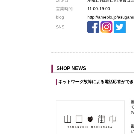
共用トイレ
営業時間
11:00-19:00
blog
http://ameblo.jp/asugan
女性用トイレ
ベビールーム
SNS
禁煙
クレジットカード利用
予約可
テイクアウト可
SHOP NEWS
ネットワーク故障による電話応答ができ