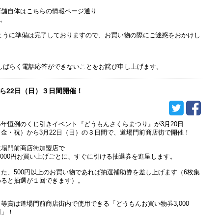
店舗自体はこちらの情報ページ通り
す。
ように準備は完了しておりますので、お買い物の際にご迷惑をおかけし
しばらく電話応答ができないことをお詫び申し上げます。
から22日（日）３日間開催！
毎年恒例のくじ引きイベント『どうもんさくらまつり』が3月20日
（金・祝）から3月22日（日）の３日間で、道場門前商店街で開催！
道場門前商店街加盟店で
3,000円お買い上げごとに、すぐに引ける抽選券を進呈します。
また、500円以上のお買い物であれば抽選補助券を差し上げます（6枚集
めると抽選が１回できます）。
１等賞は道場門前商店街内で使用できる「どうもんお買い物券3,000
円」！