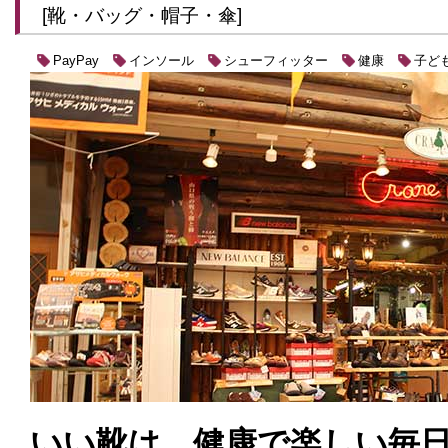
[靴・バッグ・帽子・傘]
インソール
シューフィッター
健康
子ど
PayPay
いい靴は、健康で楽しい毎