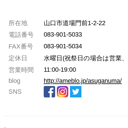
共通駐車券加盟店
所在地
山口市道場門前1-2-22
駐車場1台まで
083-901-5033
電話番号
駐車場3台まで
083-901-5034
FAX番号
駐車場5台まで
定休日
水曜日(祝祭日の場合は営業、
共用トイレ
11:00-19:00
営業時間
女性用トイレ
blog
http://ameblo.jp/asuganuma/
ベビールーム
SNS
禁煙
クレジットカード利用
予約可
テイクアウト可