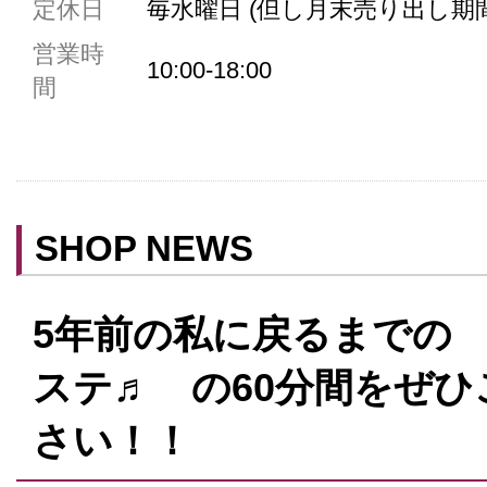
定休日
毎水曜日 (但し月末売り出し期
共用トイレ
営業時
女性用トイレ
10:00-18:00
間
ベビールーム
禁煙
クレジットカード利用
予約可
SHOP NEWS
テイクアウト可
5年前の私に戻るまでの
ステ♬ の60分間をぜ
さい！！