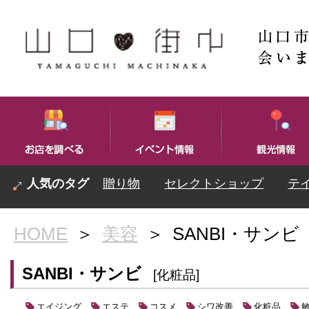
贈り物
セレクトショップ
テ
HOME
＞
美容
＞
SANBI・サンビ
SANBI・サンビ
[化粧品]
エイジング
エステ
コスメ
シワ改善
化粧品