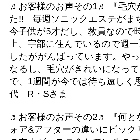
♬お客様のお声その1♬ 『毛
た!! 毎週ソニックエステがま
今子供が5才だし、教員なので
上、宇部に住んでいるので週一
したががんばっています。や
なるし、毛穴がきれいになって
で、1週間が今では待ち遠しく
代 R・Sさま
♬お客様のお声その2♬ 『何
ォア&アフターの違いにビックリ