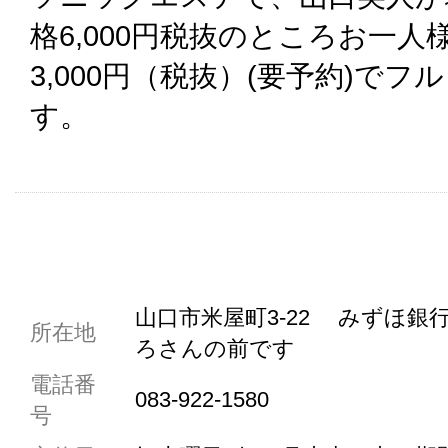
格6,000円税抜のところお一人
3,000円（税抜）(要予約)で
す。
共通駐車券加盟店
山口市米屋町3-22 みずほ
所在地
ろさんの前です
駐車場1台まで
電話番
駐車場3台まで
083-922-1580
号
駐車場5台まで