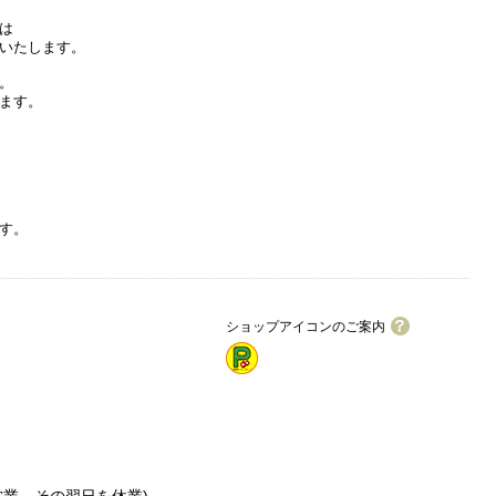
は
いたします。
。
ます。
す。
ショップアイコンのご案内
ワイワイカード加盟店
駐車場2台まで
駐車場4台まで
駐車場6台以上
営業、その翌日を休業)