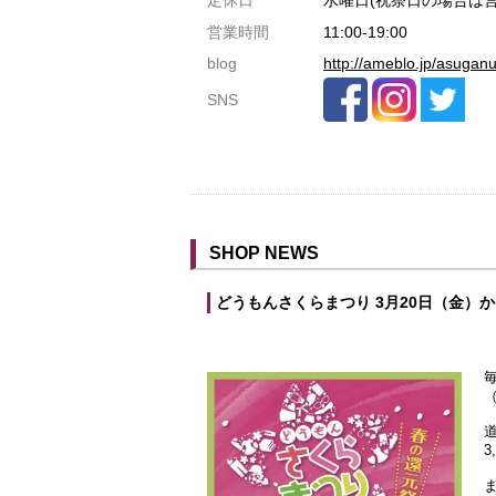
共用トイレ
営業時間
11:00-19:00
blog
http://ameblo.jp/asugan
女性用トイレ
ベビールーム
SNS
禁煙
クレジットカード利用
予約可
テイクアウト可
SHOP NEWS
どうもんさくらまつり 3月20日（金）