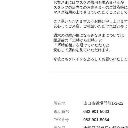
お客さまにはマスクの着用を求めませんが
スタッフの店内でのお客さまへのご対応時に
マスク着用の上でさせていただくこととして
ご了承いただきますようお願い申し上げます
安心してご来店、ご相談いただければと存じ
週末の混雑が気になるみなさまについては
開店後の「11時から12時」と
「15時前後」を避けていただくと
安心して店内を見ていただけます。
今後ともクレインをよろしくお願いいたしま
共通駐車券加盟店
所在地
山口市道場門前1-2-22
駐車場1台まで
電話番号
083-901-5033
駐車場3台まで
FAX番号
083-901-5034
駐車場5台まで
定休日
水曜日(祝祭日の場合は