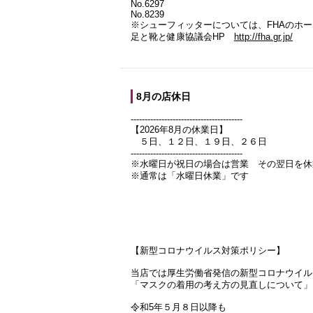
No.6297
No.8239
※シューフィッターについては、FHAのホ
足と靴と健康協議会HP
http://fha.gr.jp/
8月の店休日
----------------------------------------
【2026年8月の休業日】
５日、１２日、１９日、２６日
----------------------------------------
※水曜日が祝日の場合は営業 その翌日を休
※通常は「水曜日休業」です
【新型コロナウイルス対策ポリシー】
当店では厚生労働省発信の新型コロナウイル
「マスクの着用の考え方の見直しについて」
令和5年５月８日以降も