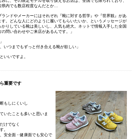
なみに、その限定モデルを取り扱えるお店は、全国でも限られており、
口県内でも数店程度なんだとか…
ブランドやメーカーにはそれぞれ『靴に対する哲学』や『世界観』があ
ます。どんな人にどのように履いてもらいたいか、というメッセージが
っかりしている靴は美しいし、人気も絶大。ネットで情報入手した全国
方の問い合わせやご来店があるんです。」
」
、いつまでもずっと付き合える靴が欲しい」
といいですよ。
ら重要です
断もしにくいし
ていたことも多いと思いま
だけでなく
す。
、安全面・健康面でも安心で