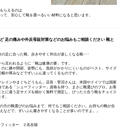
もらえるのは
って、安心して靴を選べるいい材料になると思います。
ど 足の痛みや外反母趾対策などのお悩みもご相談ください 靴と
分の足に合った靴、歩きやすく外出が楽しくなる靴･･･
から言われるように「靴は健康の要」です。
くのに膝や関節、姿勢にも、負担がかかりにくいものがベスト。サイズ
足幅や厚みなどでずいぶん違ってくるものです。
クレインやまぐちどうもん」店長・菅沼さんは、米国やドイツでは国家
格である「シューフィッター」資格を持つ、まさに靴選びのプロ。お客
ごとに違う足サイズを細かく無料で測定し、ぴったり合う靴をチョイス
ます。
の方の靴選びのお悩みまで、何でもご相談ください。お持ちの靴が合
えなどで、ずいぶん履きやすくなることが多いのですよ。」
ーフィッター ２名在籍