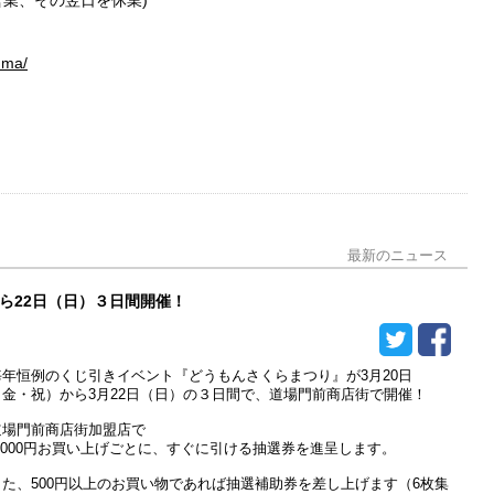
男性用トイレ
uma/
多目的トイレ
パウダールーム
分煙
パーティー・宴会可
個室・座敷あり
ペット同伴可
最新のニュース
から22日（日）３日間開催！
毎年恒例のくじ引きイベント『どうもんさくらまつり』が3月20日
（金・祝）から3月22日（日）の３日間で、道場門前商店街で開催！
道場門前商店街加盟店で
3,000円お買い上げごとに、すぐに引ける抽選券を進呈します。
また、500円以上のお買い物であれば抽選補助券を差し上げます（6枚集