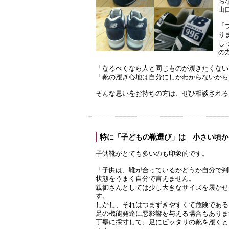
ち
山
「
り
し
の
「なるべくなら人と同じものが履きたくない
「靴の履き心地は自分にしかわからないから
そんな思いをお持ちの方は、ぜひ相談される
特に「子どもの靴選び」は 小さい頃か
子供靴がとても多いのも印象的です。
「子供は、靴が合っているかどうか自分で判
状態をうまく自分で言えません。
親御さんとしては少し大きなサイズを履かせ
す。
しかし、それはつまずきやすくて危険である
足の機能発達に悪影響を与える場合もありま
丁寧に採寸して、足にピッタリの靴を履くと