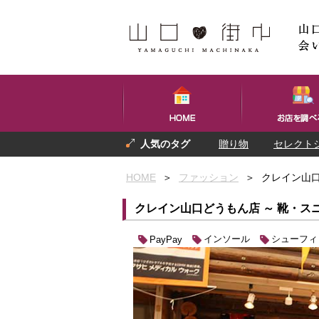
贈り物
セレクト
プレゼント
お土産
HOME
＞
ファッション
＞
クレイン山口
クレイン山口どうもん店 ～ 靴・ス
インソール
シューフィ
PayPay