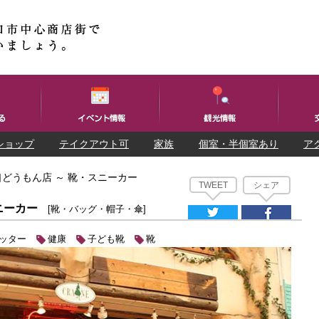
ショップ
テイクアウト可
家族
個室・半個室あり
ア
どうもん店 ～ 靴・スニーカー
TWEET
シェア
ニーカー
[靴・バッグ・帽子・傘]
ッター
健康
子ども靴
靴