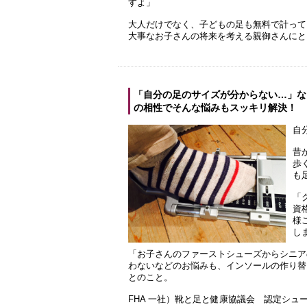
すよ」
大人だけでなく、子どもの足も無料で計って
大事なお子さんの将来を考える親御さんにと
「自分の足のサイズが分からない…」な
の相性でそんな悩みもスッキリ解決！
自
昔
歩
も
「
資
様
し
「お子さんのファーストシューズからシニア
わないなどのお悩みも、インソールの作り替
とのこと。
FHA 一社）靴と足と健康協議会 認定シュ