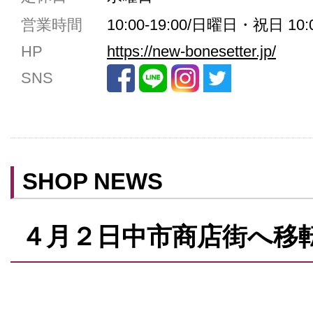
共用トイレ
営業時間
10:00-19:00/日曜日・祝日 10:0
女性用トイレ
HP
https://new-bonesetter.jp/
ベビールーム
SNS
禁煙
クレジットカード利用
予約可
テイクアウト可
SHOP NEWS
４月２日中市商店街へ移