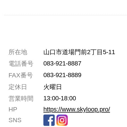
共通駐車券加盟店
所在地
山口市道場門前2丁目5-11
駐車場1台まで
083-921-8887
電話番号
駐車場3台まで
083-921-8889
FAX番号
駐車場5台まで
定休日
火曜日
共用トイレ
13:00-18:00
営業時間
女性用トイレ
HP
https://www.skyloop.pro/
ベビールーム
SNS
禁煙