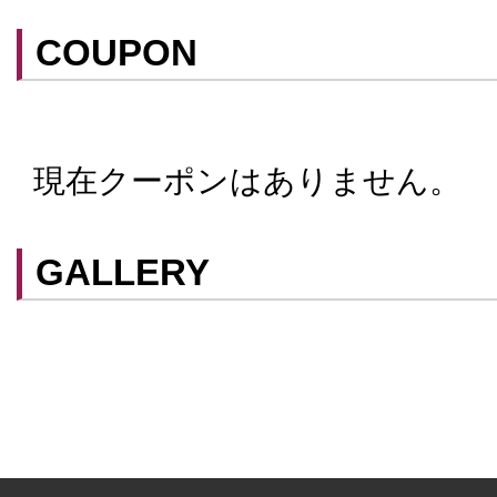
COUPON
現在クーポンはありません。
クーポンはスマートフォンに山口街中ア
てアプリ内のクーポン情報を提示するこ
スマートフォンアプリ「山口街中」は
こ
GALLERY
ができます。