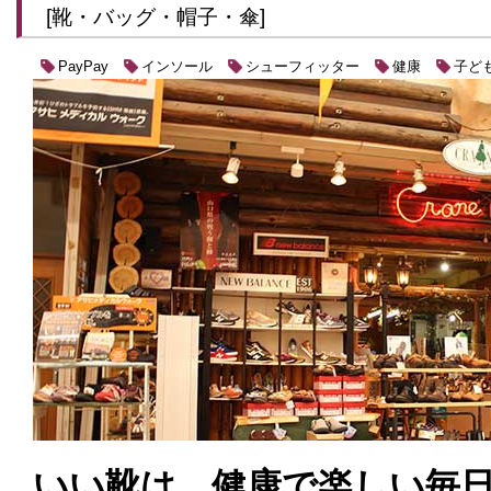
[靴・バッグ・帽子・傘]
インソール
シューフィッター
健康
子ど
PayPay
いい靴は、健康で楽しい毎