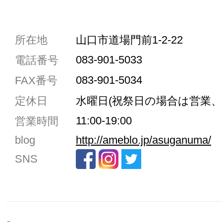
共通駐車券加盟店
所在地
山口市道場門前1-2-22
駐車場1台まで
083-901-5033
電話番号
駐車場3台まで
083-901-5034
FAX番号
駐車場5台まで
定休日
水曜日(祝祭日の場合は営業、
共用トイレ
11:00-19:00
営業時間
女性用トイレ
blog
http://ameblo.jp/asuganuma/
ベビールーム
SNS
禁煙
クレジットカード利用
予約可
テイクアウト可