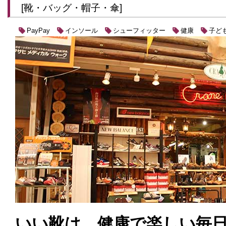
[靴・バッグ・帽子・傘]
インソール
シューフィッター
健康
子ど
PayPay
いい靴は、健康で楽しい毎