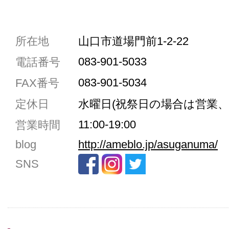
共通駐車券加盟店
所在地
山口市道場門前1-2-22
駐車場1台まで
083-901-5033
電話番号
駐車場3台まで
083-901-5034
FAX番号
駐車場5台まで
定休日
水曜日(祝祭日の場合は営業、
共用トイレ
11:00-19:00
営業時間
女性用トイレ
blog
http://ameblo.jp/asuganuma/
ベビールーム
SNS
禁煙
クレジットカード利用
予約可
テイクアウト可