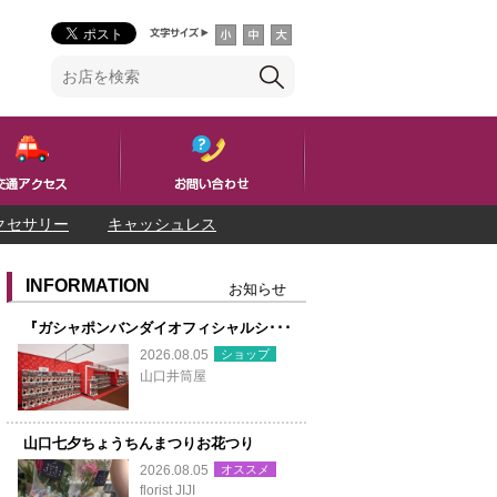
クセサリー
キャッシュレス
INFORMATION
お知らせ
『ガシャポンバンダイオフィシャルシ･･･
ショップ
2026.08.05
山口井筒屋
山口七夕ちょうちんまつりお花つり
オススメ
2026.08.05
florist JIJI