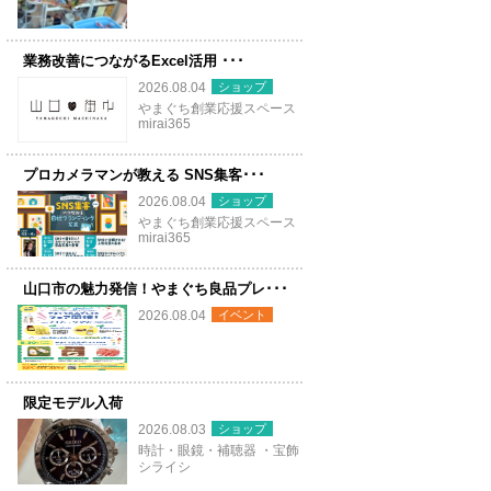
業務改善につながるExcel活用 ･･･
ショップ
2026.08.04
やまぐち創業応援スペース
mirai365
プロカメラマンが教える SNS集客･･･
ショップ
2026.08.04
やまぐち創業応援スペース
mirai365
山口市の魅力発信！やまぐち良品プレ･･･
イベント
2026.08.04
限定モデル入荷
ショップ
2026.08.03
時計・眼鏡・補聴器 ・宝飾
シライシ