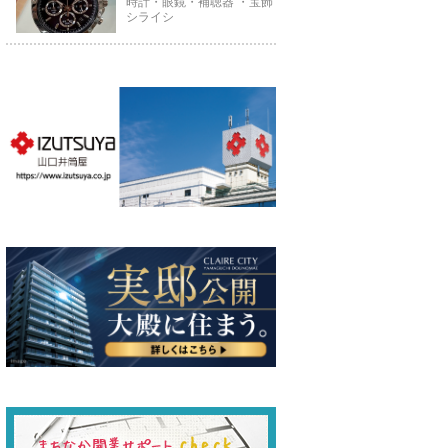
時計・眼鏡・補聴器 ・宝飾
シライシ