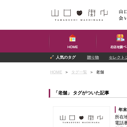
贈り物
セレクト
プレゼント
お土産
HOME
＞
タグ一覧
＞
老舗
「老舗」 タグがついた記事
年末
所在
電話