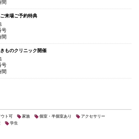
時間
ご来場ご予約特典
地
番号
時間
きものクリニック開催
地
番号
時間
アウト可
家族
個室・半個室あり
アクセサリー
産
学生