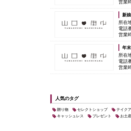
営業
新娘
所在
電話
営業
年末
所在
電話
営業
人気のタグ
贈り物
セレクトショップ
テイク
キャッシュレス
プレゼント
お土