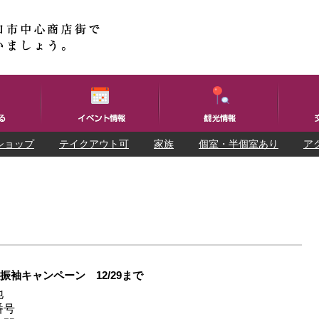
ショップ
テイクアウト可
家族
個室・半個室あり
ア
振袖キャンペーン 12/29まで
地
番号