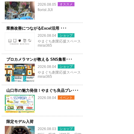
オススメ
2026.08.05
florist JIJI
業務改善につながるExcel活用 ･･･
ショップ
2026.08.04
やまぐち創業応援スペース
mirai365
プロカメラマンが教える SNS集客･･･
ショップ
2026.08.04
やまぐち創業応援スペース
mirai365
山口市の魅力発信！やまぐち良品プレ･･･
イベント
2026.08.04
限定モデル入荷
ショップ
2026.08.03